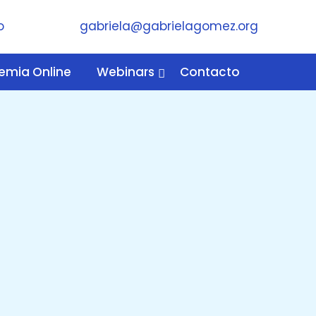
gabriela@gabrielagomez.org
emia Online
Webinars
Contacto