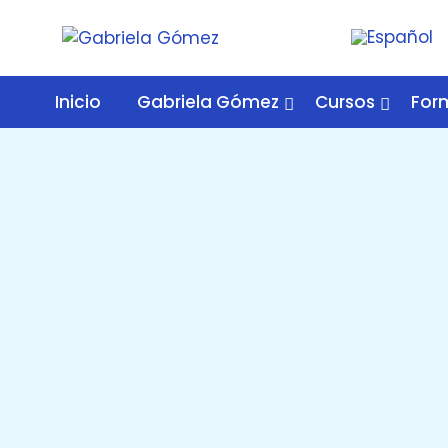
Skip
to
content
Gabriela Gómez
Activación del Ser
Inicio
Gabriela Gómez
Cursos
For