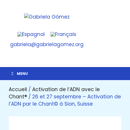
Skip
to
content
Gabriela Gómez
Activación del Ser
gabriela@gabrielagomez.org
MENU
Accueil
/
Activation de l’ADN avec le
Chant®
/ 26 et 27 septembre – Activation de
l’ADN par le Chant© à Sion, Suisse