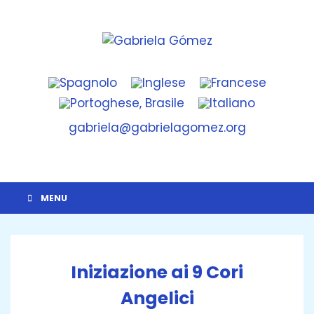
Skip
to
content
Gabriela Gómez
Activación del Ser
gabriela@gabrielagomez.org
MENU
Iniziazione ai 9 Cori
Angelici